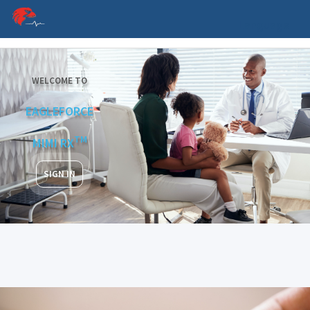
Language
WELCOME TO
EAGLEFORCE
TM
MIMI RX
SIGN IN